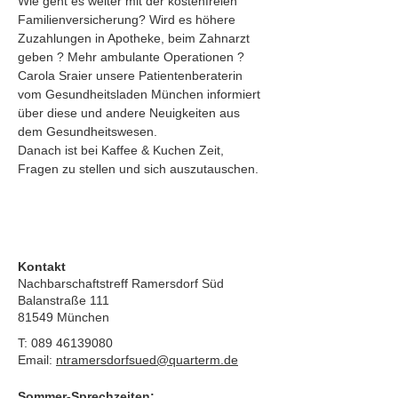
Wie geht es weiter mit der kostenfreien 
Familienversicherung? Wird es höhere 
Zuzahlungen in Apotheke, beim Zahnarzt 
geben ? Mehr ambulante Operationen ?
Carola Sraier unsere Patientenberaterin 
vom Gesundheitsladen München informiert 
über diese und andere Neuigkeiten aus 
dem Gesundheitswesen.
Danach ist bei Kaffee & Kuchen Zeit, 
Fragen zu stellen und sich auszutauschen.
Kontakt
Nachbarschaftstreff Ramersdorf Süd
Balanstraße 111
81549 München
T:
089 46139080
Email:
ntramersdorfsued@quarterm.de
Sommer-Sprechzeiten: