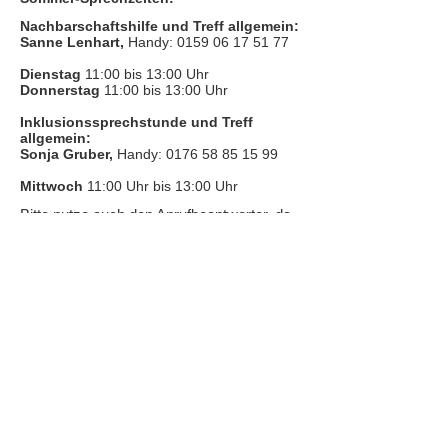
Nachbarschaftshilfe und Treff allgemein:
Sanne Lenhart,
Handy:
0159 06 17 51 77
Dienstag
11:00 bis 13:00 Uhr
Donnerstag
11:00 bis 13:00 Uhr
Inklusionssprechstunde und Treff
allgemein:
Sonja Gruber,
Handy:
0176 58 85 15 99
Mittwoch
11:00 Uhr bis 13:00 Uhr
​Bitte nutze auch den Anrufbeantworter, da
wir vielleicht gerade im Gespräch sind.
Kontakt
Kinderschutz
Datenschutz
Impressum