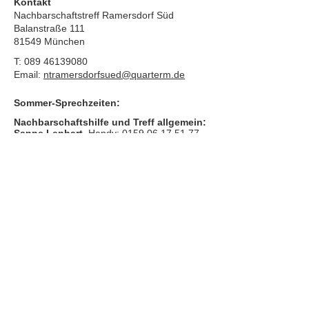
Kontakt
Nachbarschaftstreff Ramersdorf Süd
Balanstraße 111
81549 München
T:
089 46139080
Email:
ntramersdorfsued@quarterm.de
Sommer-Sprechzeiten:
Nachbarschaftshilfe und Treff allgemein:
Sanne Lenhart,
Handy:
0159 06 17 51 77
Dienstag
11:00 bis 13:00 Uhr
Donnerstag
11:00 bis 13:00 Uhr
Inklusionssprechstunde und Treff
allgemein:
Sonja Gruber,
Handy:
0176 58 85 15 99
Mittwoch
11:00 Uhr bis 13:00 Uhr
​Bitte nutze auch den Anrufbeantworter, da
wir vielleicht gerade im Gespräch sind.
Kontakt