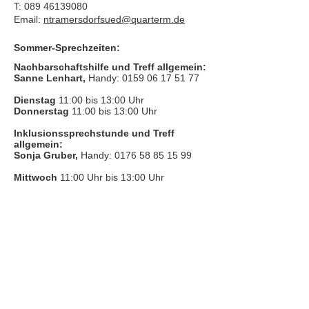
T:
089 46139080
Email:
ntramersdorfsued@quarterm.de
Sommer-Sprechzeiten:
Nachbarschaftshilfe und Treff allgemein:
Sanne Lenhart,
Handy:
0159 06 17 51 77
Dienstag
11:00 bis 13:00 Uhr
Donnerstag
11:00 bis 13:00 Uhr
Inklusionssprechstunde und Treff
allgemein:
Sonja Gruber,
Handy:
0176 58 85 15 99
Mittwoch
11:00 Uhr bis 13:00 Uhr
​Bitte nutze auch den Anrufbeantworter, da
wir vielleicht gerade im Gespräch sind.
Kontakt
Kinderschutz